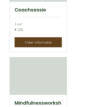
Coachsessie
1 uur
100
€ 100
euro
Meer informatie
Mindfulnessworksh