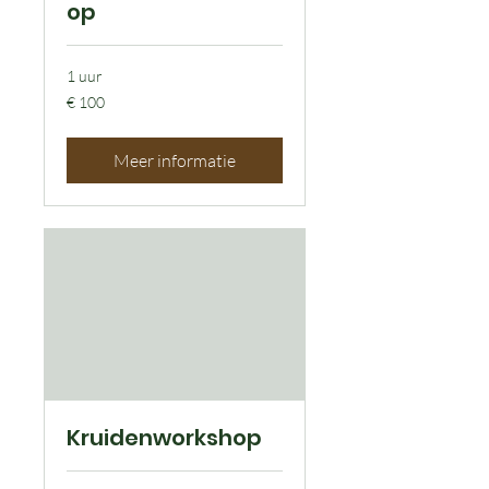
op
1 uur
100
€ 100
euro
Meer informatie
Kruidenworkshop