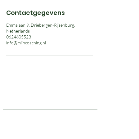
Contactgegevens
Emmalaan 9, Driebergen-Rijsenburg,
Netherlands
0624605523
info@mijncoaching.nl
Kruiden kunnen ondersteunen bij alledaagse klachten en
preventief gebruikt worden.
Ze vervangen geen medisch advies. Bij klachten raad ik altijd aan
om een arts te raadplegen.
MIJN.coaching
Emmalaan 9
3972 EZ Driebergen-Rijsenburg
06-24605523