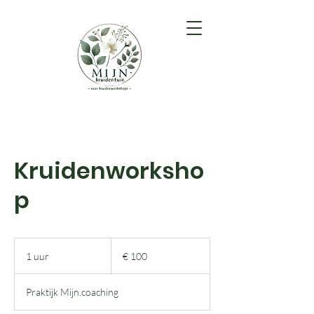
Kruidenworksho
p
100
euro
1 uur
1
€ 100
u
u
Praktijk Mijn.coaching