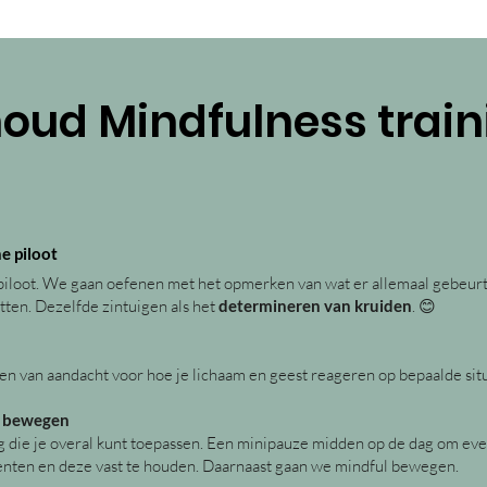
houd Mindfulness train
e piloot
 piloot. We gaan oefenen met het opmerken van wat er allemaal gebeurt 
tten. Dezelfde zintuigen als h
et
determineren van kruiden
.
😊
en van aandacht voor hoe je lichaam en geest reageren op bepaalde sit
l bewegen
 die je overal kunt toepassen. Een minipauze midden op de dag om even
enten en deze vast te houden. Daarnaast gaan we mindful bewegen.