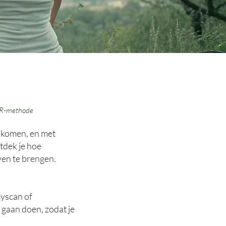
BSR-methode
e komen, en met
ntdek je hoe
ven te brengen.
dyscan of
 gaan doen, zodat je