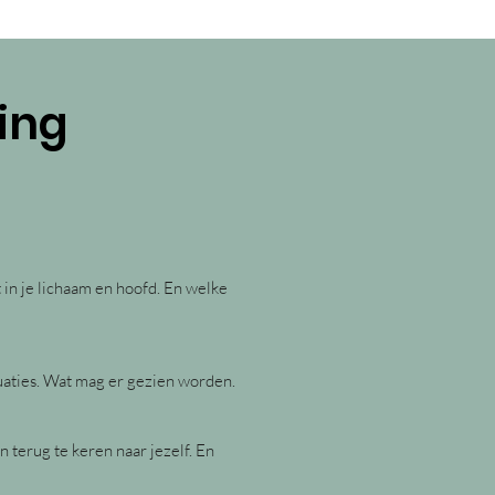
ing
in je lichaam en hoofd. En welke
uaties. Wat mag er gezien worden.
 terug te keren naar jezelf. En