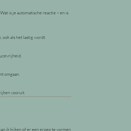
 Wat is je automatische reactie – en is
ook als het lastig wordt.
euzevrijheid.
unt omgaan.
ijken vooruit.
kan ik kijken of er een groep te vormen