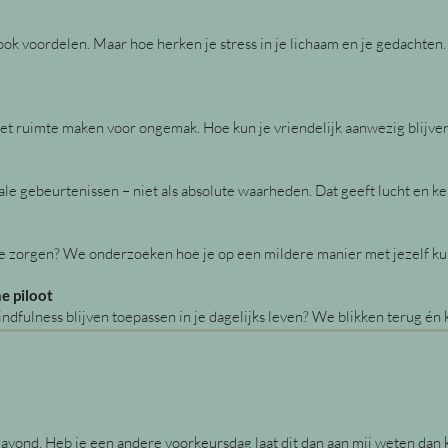
 ook voordelen. Maar hoe herken je stress in je lichaam en je gedachten.
 ruimte maken voor ongemak. Hoe kun je vriendelijk aanwezig blijven, 
ale gebeurtenissen – niet als absolute waarheden. Dat geeft lucht en k
 te zorgen? We onderzoeken hoe je op een mildere manier met jezelf k
e piloot
dfulness blijven toepassen in je dagelijks leven? We blikken terug én k
gavond. Heb je een andere voorkeursdag laat dit dan aan mij weten dan 