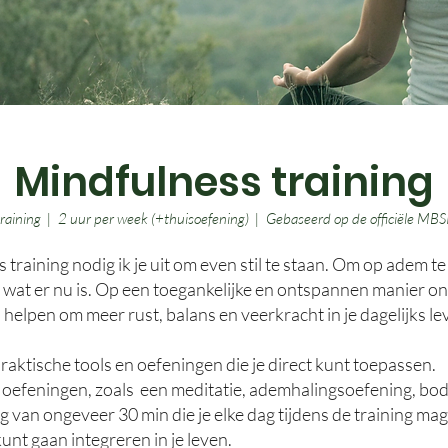
Mindfulness training
raining | 2 uur per week (+thuisoefening) | Gebaseerd op de officiële M
s training nodig ik je uit om even stil te staan. Om op adem t
ij wat er nu is. Op een toegankelijke en ontspannen manier o
 helpen om meer rust, balans en veerkracht in je dagelijks le
 praktische tools en oefeningen die je direct kunt toepassen.
 oefeningen, zoals een meditatie, ademhalingsoefening, bo
van ongeveer 30 min die je elke dag tijdens de training mag
unt gaan integreren in je leven.