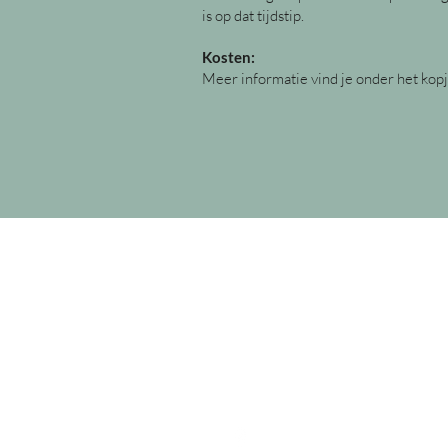
is op dat tijdstip.
Kosten:
Meer informatie vind je onder het kop
K
Ze v
MIJN.kruidentuin
Emmalaan 9
3972 EZ Driebergen-Rijsenburg
06-24605523
info@mijncoaching.com
@MIJN.coaching