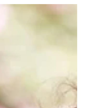
hoe bewuste ademhaling rust brengt in je hoofd, lijf
en dag — zonder dat je stil hoeft te zitten.