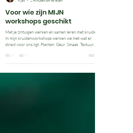
Jasmijn
6 jan
2 minuten om te lezen
Voor wie zijn MIJN
workshops geschikt
Met je zintuigen werken en samen leren met kruiden
In mijn kruidenworkshops werken we met wat er
direct voor ons ligt. Planten. Geur. Smaak. Textuur.
Niet vanuit dikke theorie, maar door te kijken, ruiken
en proeven. Dat haalt je vanzelf uit je hoofd. Wat
vaak bijna ongemerkt gebeurt, is dat mensen elkaar
daarin meenemen. Iemand ruikt iets en zegt wat hij
herkent. Een ander vult aan. Zo ontstaat gesprek,
zonder dat het ingewikkeld wordt. Leren door te
ervaren We bekijken krui