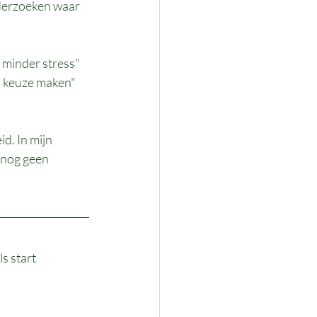
nderzoeken waar 
 minder stress" 
n keuze maken" 
d. In mijn 
 nog geen 
s start 