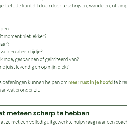
n je leeft. Je kunt dit doen door te schrijven, wandelen, of si
lpen:
it moment niet lekker?
naar?
schien al een tijdje?
k moe, gespannen of geïrriteerd van?
e juist levendig en op mijn plek?
s oefeningen kunnen helpen om 
te bre
meer rust in je hoofd
aar wat eronder zit.
iet meteen scherp te hebben
t ze met een volledig uitgewerkte hulpvraag naar een coac