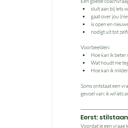
Een goede coachvraa
sluit aan bij iets
gaat over jou (ni
is open en nieuw
nodigt uit tot zel
Voorbeelden:
Hoe kan ik beter
Wat houdt me teg
Hoe kan ik milder
Soms ontstaat een vraa
gevoel van: 
ik wil iets
Eerst: stilstaan
Voordat je een vraag k