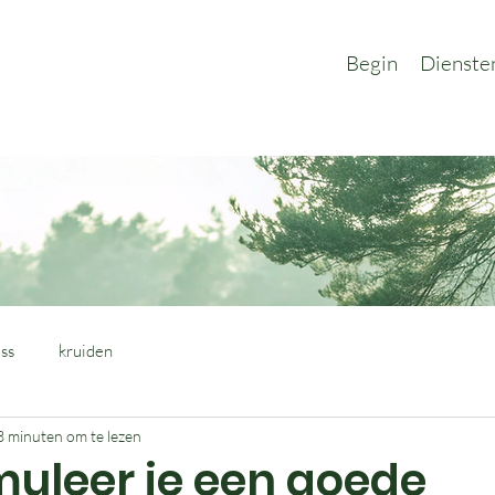
Begin
Dienste
ss
kruiden
3 minuten om te lezen
muleer je een goede