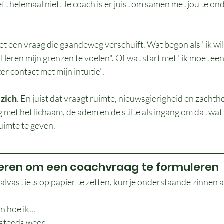
t helemaal niet. Je coach is er juist om samen met jou te o
t een vraag die gaandeweg verschuift. Wat begon als "ik wil
l leren mijn grenzen te voelen". Of wat start met "ik moet ee
ter contact met mijn intuïtie".
zich
. En juist dat vraagt ruimte, nieuwsgierigheid en zachthei
 met het lichaam, de adem en de stilte als ingang om dat wat
uimte te geven.
eren om een coachvraag te formuleren
m alvast iets op papier te zetten, kun je onderstaande zinnen al
 hoe ik...
steeds weer...