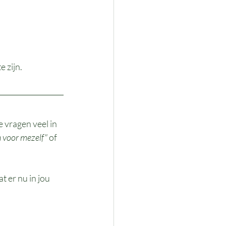
e zijn.
e vragen veel in 
n voor mezelf"
 of 
 er nu in jou 