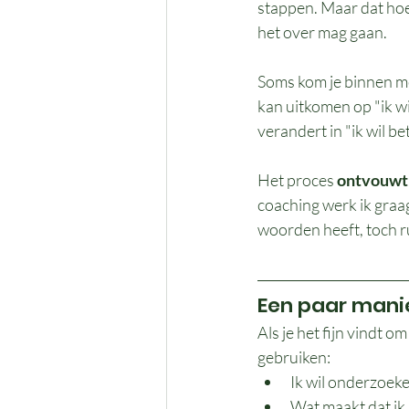
stappen. Maar dat hoef
het over mag gaan.
Soms kom je binnen me
kan uitkomen op "ik wi
verandert in "ik wil be
Het proces 
ontvouwt 
coaching werk ik graag
woorden heeft, toch r
Een paar mani
Als je het fijn vindt o
gebruiken:
Ik wil onderzoeken
Wat maakt dat ik 