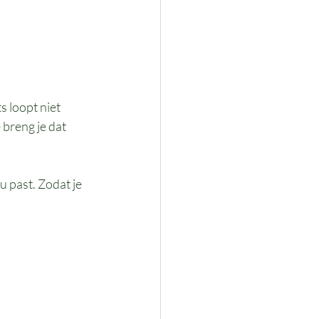
 loopt niet 
 breng je dat 
u past. Zodat je 