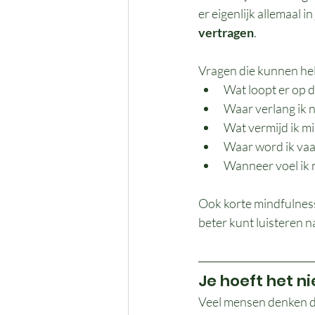
er eigenlijk allemaal i
vertragen
.
Vragen die kunnen he
Wat loopt er op d
Waar verlang ik 
Wat vermijd ik mis
Waar word ik vaa
Wanneer voel ik m
Ook korte mindfulnes
beter kunt luisteren n
Je hoeft het n
Veel mensen denken da