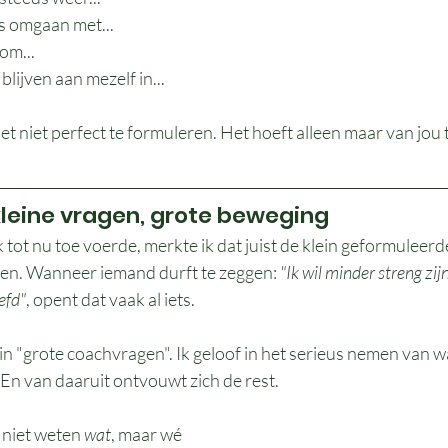
s omgaan met...
om...
lijven aan mezelf in...
et niet perfect te formuleren. Het hoeft alleen maar van jou t
 kleine vragen, grote beweging
k tot nu toe voerde, merkte ik dat juist de klein geformuleerd
en. Wanneer iemand durft te zeggen: 
"Ik wil minder streng zij
efd"
, opent dat vaak al iets.
in "grote coachvragen". Ik geloof in het serieus nemen van wat
. En van daaruit ontvouwt zich de rest.
 niet weten 
wat
, maar wé