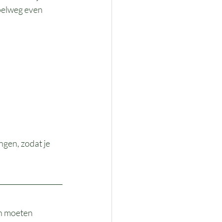
mpelweg even 
ngen, zodat je 
h moeten 