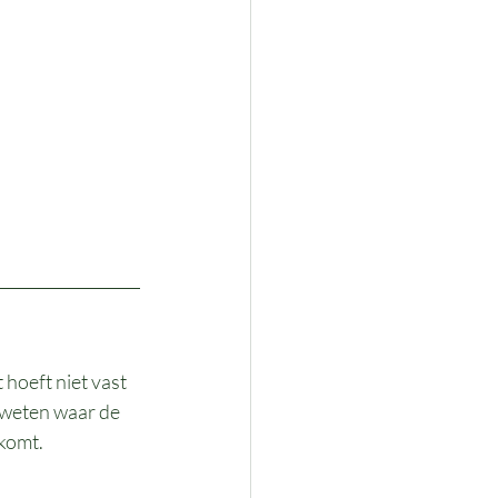
 hoeft niet vast 
h weten waar de 
komt.