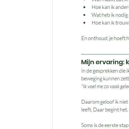
Hoe kan ik ander
Wat heb ik nodig 
Hoe kan ik trouw b
En onthoud: je hoeft h
Mijn ervaring:
In de gesprekken die i
beweging kunnen zett
"Ik voel me zo vaak gele
Daarom geloof ik niet 
leeft. Daar begint het
Soms is de eerste stap