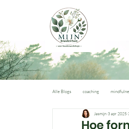
Alle Blogs
coaching
mindfulne
Jasmijn
3 apr 2025
Hoe for