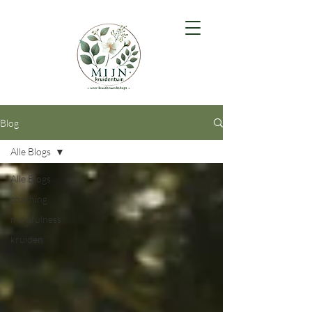
Blog
Alle Blogs
Alle Blogs
coaching
mindfulness
kruiden