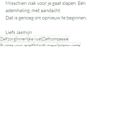
Misschien vlak voor je gaat slapen. Eén 
ademhaling, met aandacht.
Dat is genoeg om opnieuw te beginnen.
Liefs Jasmijn
Zelfzorg
Innerlijke rust
Zelfcompassie
Ruimte voor jezelf
Mindfulness
Ademruimte
Belang van zelfzorg
Eerste stap
Balans
Rust in je hoofd
Kleine stapjes
Stilte
Ademhalingsoefening
mindfulness
coaching
Recente blogposts
Alles weergeven