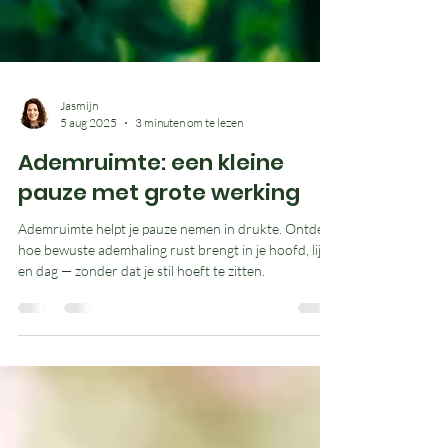
Jasmijn
5 aug 2025
3 minuten om te lezen
Ademruimte: een kleine
pauze met grote werking
Ademruimte helpt je pauze nemen in drukte. Ontdek
hoe bewuste ademhaling rust brengt in je hoofd, lijf
en dag — zonder dat je stil hoeft te zitten.