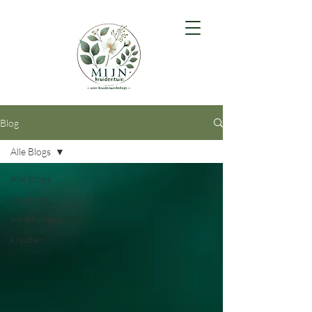
Blog
Alle Blogs
Alle Blogs
coaching
mindfulness
kruiden