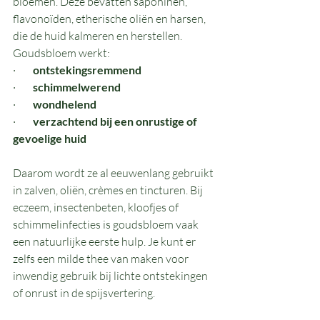
bloemen. Deze bevatten saponinen, 
flavonoïden, etherische oliën en harsen, 
die de huid kalmeren en herstellen. 
Goudsbloem werkt:
·        
ontstekingsremmend
·        
schimmelwerend
·        
wondhelend
·        
verzachtend bij een onrustige of 
gevoelige huid
Daarom wordt ze al eeuwenlang gebruikt 
in zalven, oliën, crèmes en tincturen. Bij 
eczeem, insectenbeten, kloofjes of 
schimmelinfecties is goudsbloem vaak 
een natuurlijke eerste hulp. Je kunt er 
zelfs een milde thee van maken voor 
inwendig gebruik bij lichte ontstekingen 
of onrust in de spijsvertering.