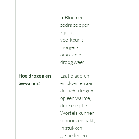
)
 • Bloemen: 
zodra ze open 
zijn, bij 
voorkeur ’s 
morgens 
oogsten bij 
droog weer
Hoe drogen en 
Laat bladeren 
bewaren?
en bloemen aan 
de lucht drogen 
op een warme, 
donkere plek. 
Wortels kunnen 
schoongemaakt, 
in stukken 
gesneden en 