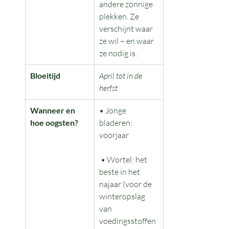
andere zonnige 
plekken. Ze 
verschijnt waar 
ze wil – en waar 
ze nodig is.
Bloeitijd
April tot in de 
herfst
Wanneer en 
• Jonge 
hoe oogsten?
bladeren: 
voorjaar
 • Wortel: het 
beste in het 
najaar (voor de 
winteropslag 
van 
voedingsstoffen