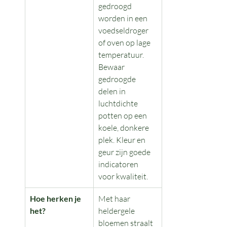
gedroogd 
worden in een 
voedseldroger 
of oven op lage 
temperatuur. 
Bewaar 
gedroogde 
delen in 
luchtdichte 
potten op een 
koele, donkere 
plek. Kleur en 
geur zijn goede 
indicatoren 
voor kwaliteit.
Hoe herken je 
Met haar 
het?
heldergele 
bloemen straalt 