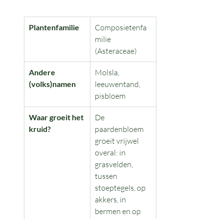
Plantenfamilie
Composietenfa
milie 
(Asteraceae)
Andere 
Molsla, 
(volks)namen
leeuwentand, 
pisbloem
Waar groeit het 
De 
kruid?
paardenbloem 
groeit vrijwel 
overal: in 
grasvelden, 
tussen 
stoeptegels, op 
akkers, in 
bermen en op 