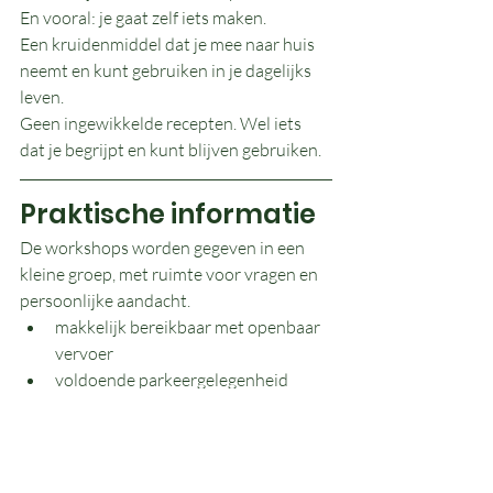
En vooral: je gaat zelf iets maken.
Een kruidenmiddel dat je mee naar huis 
neemt en kunt gebruiken in je dagelijks 
leven.
Geen ingewikkelde recepten. Wel iets 
dat je begrijpt en kunt blijven gebruiken.
Praktische informatie
De workshops worden gegeven in een 
kleine groep, met ruimte voor vragen en 
persoonlijke aandacht.
makkelijk bereikbaar met openbaar 
vervoer
voldoende parkeergelegenheid
alle materialen zijn aanwezig
De actuele data en thema’s vind je op 
Hipsy
.